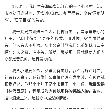
1963年，我出生在湖南省沅江市的一个小乡村。沅江
市地处洞庭湖畔，因“沅水归宿之地”而得名，享有“洞庭明
联系我们，让管理更高效
珠”、“江南宝地”的美誉。
我一共兄弟姐妹五个人，我排行老四，是家里最小的
儿子，也因此得到了更多的疼爱。那时候，家里虽然贫
穷，但人穷志不能短。从小父亲就教我们兄弟姐妹《三字
经》：人之初，性本善。所以，我从那时候就相信人们内
项目咨询
预约演示
心都是善良的，是有爱心的。
我从小酷爱读书，家里没有电灯，就点着煤油灯看。
外面有人来了，我就像什么事情也没有发生过，有邻居就
跟我妈说，你那个小儿子是个书呆子。小时候，
我最爱读
价格咨询
联系我们
《林海雪原》，梦想成为少剑波那样的英雄人物。
当时，
这种浪漫主义，是我心中最深的情结。