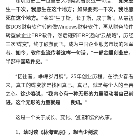
深圳历史上一位重要人物梁湘曾说过一句话：
“如果要
生一千次，我愿生在这个地方；如果要死一千次，我也愿
当前路径：
首页
>
最新资讯
死在这个地方。”
金蝶“生于斯，长于斯，成于斯”。从最初
做DOS财务软件转向做Windows财务软件，再从财务软件
转型做企业ERP软件，然后砸碎ERP迈向“云战略”，历经
三次“蝶变”，终于破茧而飞，成为中国企业服务市场的领军
【致敬四十年】徐少春：良知即道，照亮
者。
如今，软件业流传着这样一句话，“一部金蝶创业史，
金蝶2
半部中国软件史。”
日期：2018-10-11
“忆往昔，峥嵘岁月稠”。25年创业历程，在徐少春看
来，真正的蝶变就是找回真己。真己，就是每个人的至善
之心。
徐少春说，“我内心有一种无形的力量驱动着自己前
进，这个无形的力量就是——良知。”
上一篇：中国联通与金蝶集团签署战略合作协议
这是一个关于成长、变化、创造和爱的故事。
下一篇：更智能更强大 ，金蝶云星空V7.2新版本发布
1、幼时读《林海雪原》，想当少剑波