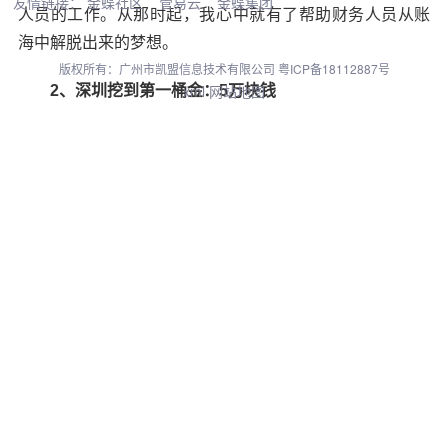
友情链接：
金蝶社区
管易云
金蝶集团
人员的工作。从那时起，我心中就有了帮助财务人员从账
海中解脱出来的梦想。
版权所有：广州市凯盟信息技术有限公司
粤ICP备18112887号
xml
网站地图
2、深圳挖到第一桶金：5万块钱
由于分配的工作与我并不合拍，我选择了继续深造，
考取了财政部财政科学研究所，师从著名会计理论家杨纪
琬先生，成为中国第一批会计电算化硕士研究生。
其间，我曾经写过一篇论文——《论会计电算化的标
准化、通用化和商品化》，于1987年发表在《电子财会》
杂志上，这是我第一次在权威杂志上发表论文。论文发表
后，湖北武汉无线电六厂一个即将退休的总会计师给我写
了一封信：“徐教授，你这篇文章很好！我看了以后，就想
着与你合办一个会计软件公司。”原来，这位会计师把我当
成教授了。