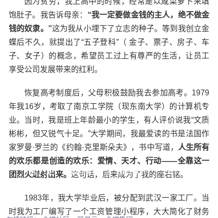
因为贫穷，我上高中的时候，经常是以咸菜萝卜来填
饱肚子。我告诉母亲：
“我一定要做金钱的主人，绝不做金
钱的奴隶。”
这为我从小埋下了立志的种子。等到我创立金
蝶后不久，就提出了“五子登科”（ 金子、票子、房子、车
子、女子）的概念，希望员工过上有尊严的生活，让员工
享受公司发展带来的红利。
恢复高考制度后，父母积极鼓励我去参加高考。1979
年我16岁，考取了南京工学院（现东南大学）的计算机专
咨询热线：020-8558 8155
业。当时，我是班上年龄最小的学生，有人评价说我“文质
彬彬，但又锐气十足。”大学期间，我最爱读的书是法国作
家罗曼·罗兰的《约翰·克里斯朵夫》，书中写道，
人生所有
的欢乐都是创造的欢乐：爱情、天才、行动——全靠这一
行业方案
成功案例
最新资讯
关于我们
团烈火迸射出来。
这句话，后来成为了我的座右铭。
联系我们
1983年，我大学毕业后，被分配到武汉一家工厂。当
时我为工厂编写了一个工资管理小程序，大大简化了财务