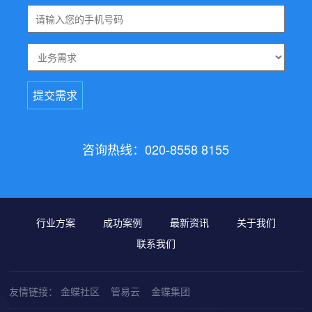
咨询热线：020-8558 8155
行业方案
成功案例
最新资讯
关于我们
联系我们
友情链接：
金蝶社区
管易云
金蝶集团