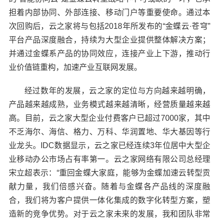
担着内部协同、外部连接、移动门户等重要使命。通过本
次回购后，云之家将与包括2018年所发布的“金蝶云·苍穹”
当前路径：
首页
>
最新资讯
平台产品深度融合，持续为大型企业提供整体解决方案；
并通过金蝶系产品的协同效应，连接产业上下游，推动行
业价值链重构，加速产业互联网发展。
金蝶回购云之家 加快云业务拓展
经过数年的发展，云之家的定位与方向越来越明确，
日期：2019-03-12
产品越来越成熟，业务模式越来越清晰，经营质量越来越
高。目前，云之家大型企业付费客户已超过7000家，其中
不乏海尔、海信、格力、万科、华润置地、华大基因等行
业龙头。IDC数据显示，云之家已经连续3年位居中大型企
业移动办公市场占有率第一。云之家网络有限公司总经理
上一篇：零错单、零漏单！2018双11管易云全网订单量2.67亿
宋立超表示：“重回金蝶大家庭，能够为金蝶加速云转型贡
下一篇：金蝶国际公布2018全年业绩 云业务收入大幅增长
献力量，我们倍感兴奋。随着与金蝶各产品线的深度融
合，我们将为客户提供一体化集成的数字化转型方案，塑
造新的竞争优势。对于云之家未来的发展，我和团队非常