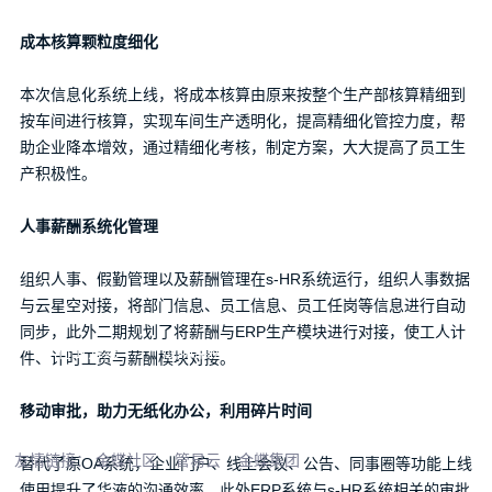
成本核算颗粒度细化
本次信息化系统上线，将成本核算由原来按整个生产部核算精细到
按车间进行核算，实现车间生产透明化，提高精细化管控力度，帮
助企业降本增效，通过精细化考核，制定方案，大大提高了员工生
产积极性。
人事薪酬系统化管理
咨询热线：020-8558 8155
组织人事、假勤管理以及薪酬管理在s-HR系统运行，组织人事数据
与云星空对接，将部门信息、员工信息、员工任岗等信息进行自动
同步，此外二期规划了将薪酬与ERP生产模块进行对接，使工人计
行业方案
成功案例
最新资讯
关于我们
件、计时工资与薪酬模块对接。
联系我们
移动审批，助力无纸化办公，利用碎片时间
友情链接：
金蝶社区
管易云
金蝶集团
替代了原OA系统，企业门户、线上会议、公告、同事圈等功能上线
使用提升了华液的沟通效率，此外ERP系统与s-HR系统相关的审批