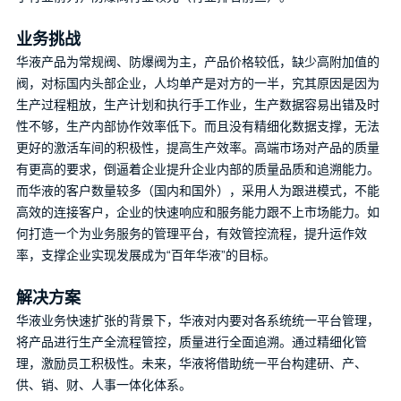
业务挑战
当前路径：
首页
>
成功案例
>
生产制造
华液产品为常规阀、防爆阀为主，产品价格较低，缺少高附加值的
阀，对标国内头部企业，人均单产是对方的一半，究其原因是因为
生产过程粗放，生产计划和执行手工作业，生产数据容易出错及时
性不够，生产内部协作效率低下。而且没有精细化数据支撑，无法
华液
更好的激活车间的积极性，提高生产效率。高端市场对产品的质量
有更高的要求，倒逼着企业提升企业内部的质量品质和追溯能力。
日期：2021-09-18
而华液的客户数量较多（国内和国外），采用人为跟进模式，不能
高效的连接客户，企业的快速响应和服务能力跟不上市场能力。如
何打造一个为业务服务的管理平台，有效管控流程，提升运作效
率，支撑企业实现发展成为“百年华液”的目标。
上一篇：暂无
解决方案
华液业务快速扩张的背景下，华液对内要对各系统统一平台管理，
下一篇：汇仁药业
将产品进行生产全流程管控，质量进行全面追溯。通过精细化管
理，激励员工积极性。未来，华液将借助统一平台构建研、产、
供、销、财、人事一体化体系。