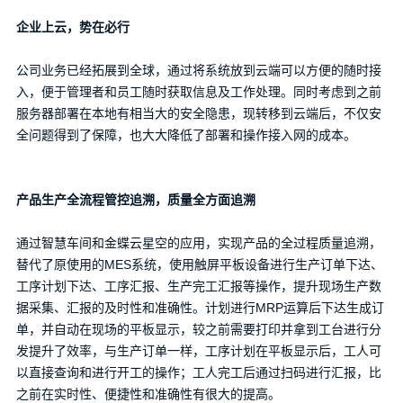
企业上云，势在必行
联系我们，让管理更高效
公司业务已经拓展到全球，通过将系统放到云端可以方便的随时接
入，便于管理者和员工随时获取信息及工作处理。同时考虑到之前
服务器部署在本地有相当大的安全隐患，现转移到云端后，不仅安
全问题得到了保障，也大大降低了部署和操作接入网的成本。
项目咨询
预约演示
产品生产全流程管控追溯，质量全方面追溯
通过智慧车间和金蝶云星空的应用，实现产品的全过程质量追溯，
替代了原使用的MES系统，使用触屏平板设备进行生产订单下达、
价格咨询
联系我们
工序计划下达、工序汇报、生产完工汇报等操作，提升现场生产数
据采集、汇报的及时性和准确性。计划进行MRP运算后下达生成订
单，并自动在现场的平板显示，较之前需要打印并拿到工台进行分
发提升了效率，与生产订单一样，工序计划在平板显示后，工人可
以直接查询和进行开工的操作；工人完工后通过扫码进行汇报，比
之前在实时性、便捷性和准确性有很大的提高。