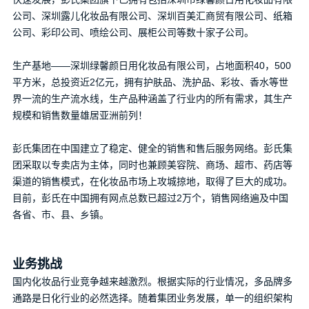
公司、深圳露儿化妆品有限公司、深圳百美汇商贸有限公司、纸箱
公司、彩印公司、喷绘公司、展柜公司等数十家子公司。
当前路径：
首页
>
成功案例
>
产品生命周期管理
生产基地——深圳绿馨颜日用化妆品有限公司，占地面积40，500
平方米，总投资近2亿元，拥有护肤品、洗护品、彩妆、香水等世
界一流的生产流水线，生产品种涵盖了行业内的所有需求，其生产
彭氏集团
规模和销售数量雄居亚洲前列！
日期：2021-09-18
彭氏集团在中国建立了稳定、健全的销售和售后服务网络。彭氏集
团采取以专卖店为主体，同时也兼顾美容院、商场、超市、药店等
渠道的销售模式，在化妆品市场上攻城掠地，取得了巨大的成功。
目前，彭氏在中国拥有网点总数已超过2万个，销售网络遍及中国
各省、市、县、乡镇。
上一篇：拓浦精工
下一篇：涪陵榨菜
业务挑战
国内化妆品行业竞争越来越激烈。根据实际的行业情况，多品牌多
通路是日化行业的必然选择。随着集团业务发展，单一的组织架构