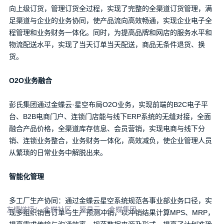
向上级订货，管理订货全过程，实现了完整的全渠道订货管理，满
足渠道与企业的业务协同，使产品流向高效畅通，实现企业电子全
程管理和业务财务一体化。同时，为提高品牌和网店的服务水平和
物流配送水平，实现了当天订单当天配送，商品无条件退货、换
货。
O2O业务融合
咨询热线：020-8558 8155
彭氏集团通过金蝶云·星空布局O2O业务，实现前端的B2C电子平
台、B2B电商门户、连锁门店能与线下ERP系统的无缝对接，全面
融合产品价格，全渠道库存信息、会员营销，实现电商与线下分
销、连锁业务整合，业务财务一体化，高效减负，使企业管理人员
从繁琐的日常业务中解脱出来。
行业方案
成功案例
最新资讯
关于我们
联系我们
智能化管理
多工厂生产协同：通过金蝶云星空系统规范各事业部业务口径，实
友情链接：
金蝶社区
管易云
金蝶集团
现多组织销售订单与生产预测冲销，以冲销结果计算MPS、MRP，