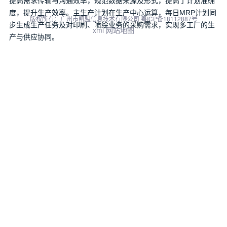
提高需求传输与沟通效率，规范数据来源及形式，提高了计划准确
度，提升生产效率。主生产计划在生产中心运算，每日MRP计划同
版权所有：广州市凯盟信息技术有限公司
粤ICP备18112887号
步生成生产任务及对印刷、喷绘业务的采购需求，实现多工厂的生
xml
网站地图
产与供应协同。
精确成本核算：对各产品线进行成本核算，细化成本分配的标准，
与ERP系统集成，快速的实现按生产订单计算成本，精确成本核
算。生产成本的计算，实现企业营销业务和各责任单元营销利润的
评估。
三级集团合并报表：通过金蝶云星空合并报表平台，规范个别报
表、合并报表模板、定义抵销分录、编制工作底稿，快速编制各层
级合并报表，更加清晰展示集团运营情况。
客户价值
彭氏集团金蝶云·星空的电商中心、微商城，帮助企业的订单处理人